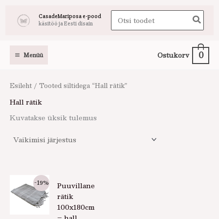
Skip
Search
CasadeMariposa e-pood
to
käsitöö ja Eesti disain
for:
content
0
Ostukorv
Menüü
Esileht
/ Tooted siltidega “Hall rätik”
Hall rätik
Kuvatakse üksik tulemus
Algne
Praegune
-19%
Puuvillane
hind
hind
oli:
on:
rätik
14,90 €.
12,00 €.
100x180cm
– hall