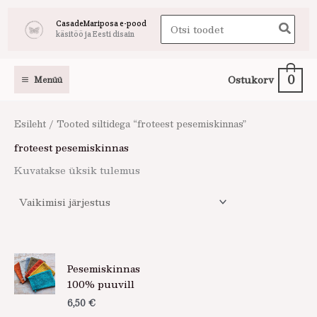
Skip
Search
CasadeMariposa e-pood
to
käsitöö ja Eesti disain
for:
content
0
Ostukorv
Menüü
Esileht
/ Tooted siltidega “froteest pesemiskinnas”
froteest pesemiskinnas
Kuvatakse üksik tulemus
Sellel
Pesemiskinnas
tootel
100% puuvill
on
6,50
€
mitu