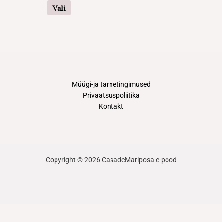
varianti.
Vali
Valikuid
saab
teha
tootelehel.
Müügi-ja tarnetingimused
Privaatsuspoliitika
Kontakt
Copyright © 2026 CasadeMariposa e-pood