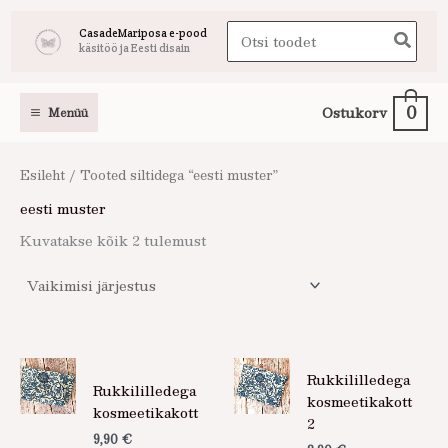
Skip
Search
CasadeMariposa e-pood
to
käsitöö ja Eesti disain
for:
content
0
Ostukorv
Menüü
Esileht
/ Tooted siltidega “eesti muster”
eesti muster
Kuvatakse kõik 2 tulemust
Rukkililledega
Rukkililledega
kosmeetikakott
kosmeetikakott
2
9,90
€