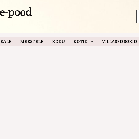
e-pood
S
f
RALE
MEESTELE
KODU
KOTID
VILLASED SOKID