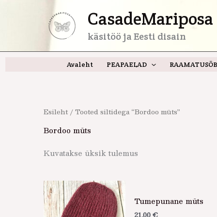
Skip
CasadeMariposa 
to
content
käsitöö ja Eesti disain
Avaleht
PEAPAELAD
RAAMATUSÕB
Esileht
/ Tooted siltidega “Bordoo müts”
Bordoo müts
Kuvatakse üksik tulemus
Tumepunane müts
21,00
€