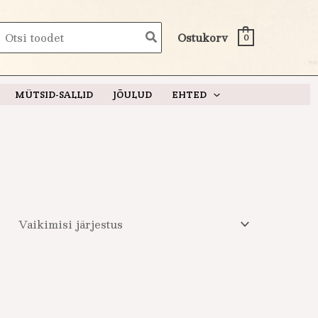
earch
Ostukorv
0
or:
MÜTSID-SALLID
JÕULUD
EHTED