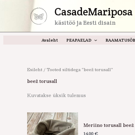
Skip
CasadeMariposa 
to
content
käsitöö ja Eesti disain
Avaleht
PEAPAELAD
RAAMATUSÕB
Esileht
/ Tooted siltidega “beež torusall”
beež torusall
Kuvatakse üksik tulemus
Meriino torusall beež
14,00
€