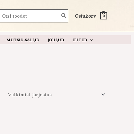
earch
Ostukorv
0
or:
MÜTSID-SALLID
JÕULUD
EHTED