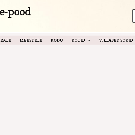
e-pood
S
f
RALE
MEESTELE
KODU
KOTID
VILLASED SOKID