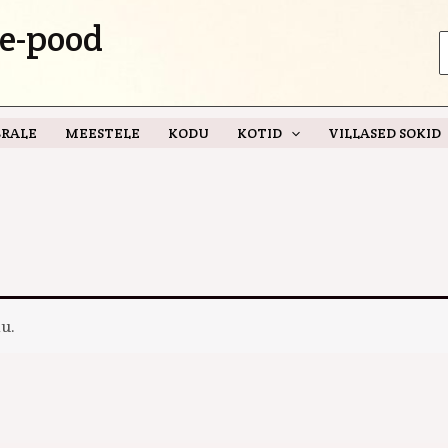
e-pood
S
f
RALE
MEESTELE
KODU
KOTID
VILLASED SOKID
u.