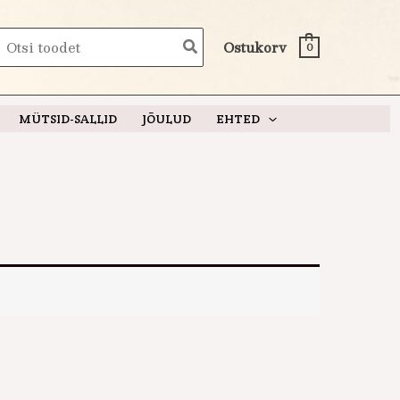
earch
Ostukorv
0
or:
MÜTSID-SALLID
JÕULUD
EHTED