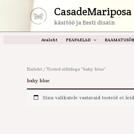
Skip
CasadeMariposa 
to
content
käsitöö ja Eesti disain
Avaleht
PEAPAELAD
RAAMATUSÕB
Esileht
/ Tooted siltidega “baby blue”
baby blue
Sinu valikutele vastavaid tooteid ei leid