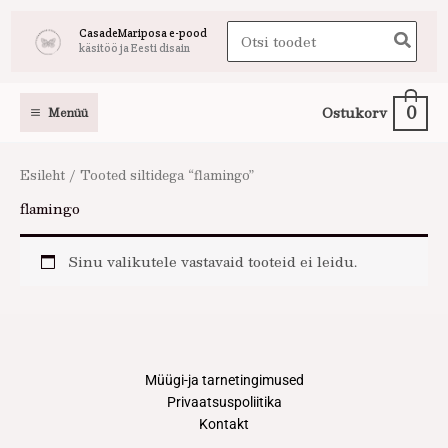
Skip
Search
CasadeMariposa e-pood
to
käsitöö ja Eesti disain
for:
content
0
Ostukorv
Menüü
Esileht
/ Tooted siltidega “flamingo”
flamingo
Sinu valikutele vastavaid tooteid ei leidu.
Müügi-ja tarnetingimused
Privaatsuspoliitika
Kontakt